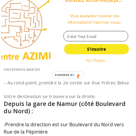
– Prendre à droite sur Chée de Louvain/N91
Vous souhaitez recevoir nos
informations? Inscrivez-vous...
– Tourner à droite au 1er croisement et continuer sur Rue
Joseph Debehogne
– Continuer tout droit sur Rue Florimond Bidron
S'inscrire
No Thanks
– Au rond-point, prendre la 3e sortie et continuer sur Rue
Florimond Bidron
POWERED BY
– Au rond-point, prendre la 2e sortie sur Rue Frères Biéva
Votre destination se trouvera sur la droite.
Depuis la gare de Namur (côté Boulevard
du Nord) :
-Prendre la direction
est
sur
Boulevard du Nord
vers
Rue de la Pépinière