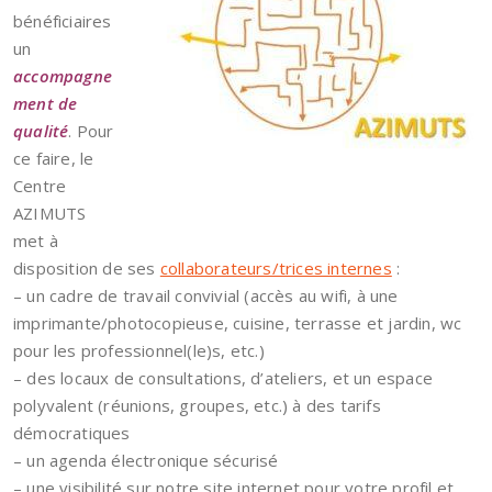
bénéficiaires
un
accompagne
ment de
qualité
. Pour
ce faire, le
Centre
AZIMUTS
met à
disposition de ses
collaborateurs/trices internes
:
– un cadre de travail convivial (accès au wifi, à une
imprimante/photocopieuse, cuisine, terrasse et jardin, wc
pour les professionnel(le)s, etc.)
– des locaux de consultations, d’ateliers, et un espace
polyvalent (réunions, groupes, etc.) à des tarifs
démocratiques
– un agenda électronique sécurisé
– une visibilité sur notre site internet pour votre profil et