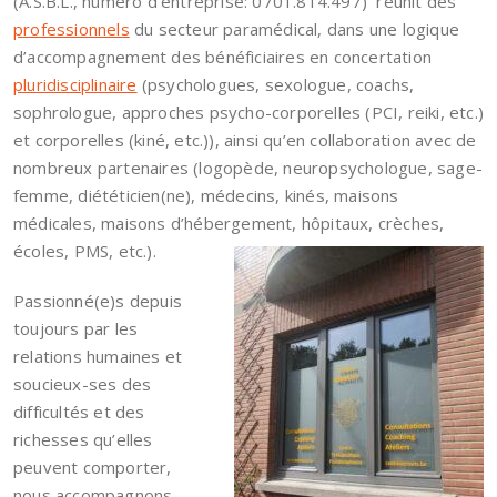
(A.S.B.L., numéro d’entreprise: 0701.814.497) réunit des
professionnels
du secteur paramédical, dans une logique
d’accompagnement des bénéficiaires en concertation
pluridisciplinaire
(psychologues, sexologue, coachs,
sophrologue, approches psycho-corporelles (PCI, reiki, etc.)
et corporelles (kiné, etc.)), ainsi qu’en collaboration avec de
nombreux partenaires (logopède, neuropsychologue, sage-
femme, diététicien(ne), médecins, kinés, maisons
médicales, maisons d’hébergement, hôpitaux, crèches,
écoles, PMS, etc.).
Passionné(e)s depuis
toujours par les
relations humaines et
soucieux-ses des
difficultés et des
richesses qu’elles
peuvent comporter,
nous accompagnons