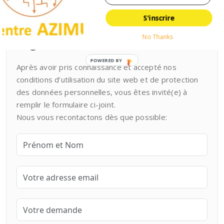
Notre formulaire de contact
S'inscrire
pour toute question non
No Thanks
urgente
POWERED BY
Après avoir pris connaissance et accepté nos
conditions d’utilisation du site web et de protection
des données personnelles, vous êtes invité(e) à
remplir le formulaire ci-joint.
Nous vous recontactons dès que possible: