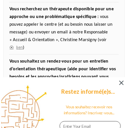
Vous recherchez un thérapeute disponible pour une
approche ou une problématique spécifique :
vous
pouvez appeler le centre (et au besoin nous laisser un
message) ou envoyer un email à notre Responsable
« Accueil & Orientation », Christine Marsigny (voir
lien
)
Vous souhaitez un rendez-vous pour un entretien
d’orientation thérapeutique (aide pour identifier vos
besoins et les approches/praticiens pouvant vous
accompagner au mieux):
vous pouvez prendre rendez-
Restez informé(e)s...
vous avec Christine Marsigny (possibilité de prise de rdv
coordonnées
en ligne) voir les
Vous souhaitez recevoir nos
informations? Inscrivez-vous...