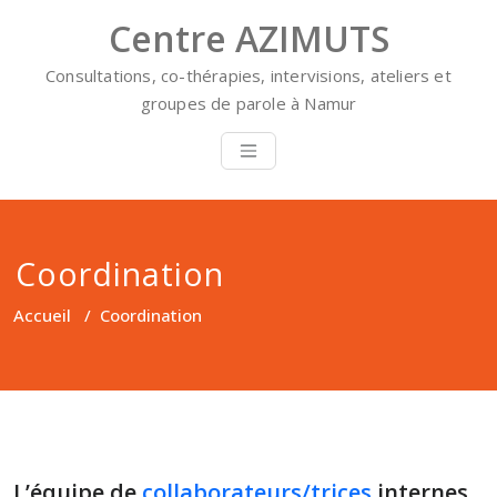
Skip
Centre AZIMUTS
to
content
Consultations, co-thérapies, intervisions, ateliers et
groupes de parole à Namur
Coordination
Accueil
/
Coordination
L’équipe de
collaborateurs/trices
internes