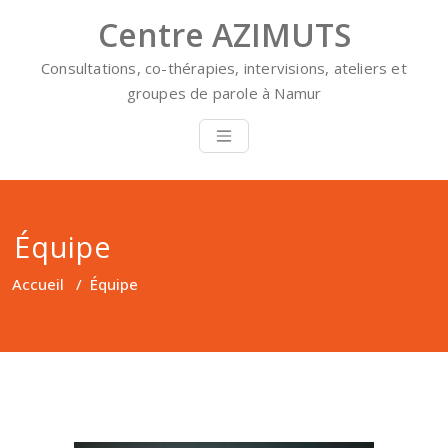
Skip
Centre AZIMUTS
to
content
Consultations, co-thérapies, intervisions, ateliers et
groupes de parole à Namur
Équipe
Accueil
/
Équipe