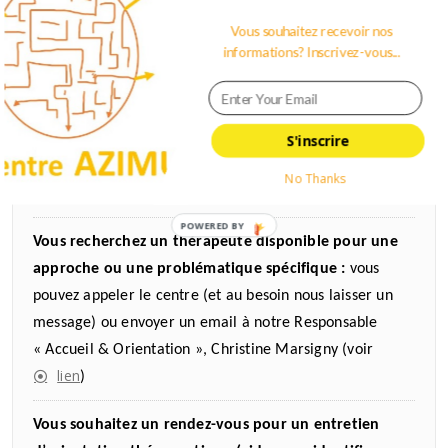
081/210.651
Vous souhaitez recevoir nos
informations? Inscrivez-vous...
Vous savez quel.le thérapeute vous cherchez à joindre
ou avec qui vous souhaitez prendre rendez-vous:
S'inscrire
merci de contacter ce.tte thérapeute directement, vous
trouverez ses coordonnées en cliquant sur son nom dans
No Thanks
liste
cette
POWERED BY
Vous recherchez un thérapeute disponible pour une
approche ou une problématique spécifique :
vous
pouvez appeler le centre (et au besoin nous laisser un
message) ou envoyer un email à notre Responsable
« Accueil & Orientation », Christine Marsigny (voir
lien
)
Vous souhaitez un rendez-vous pour un entretien