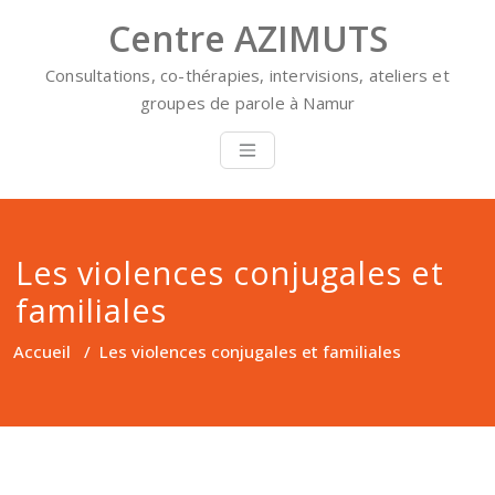
Skip
Centre AZIMUTS
to
content
Consultations, co-thérapies, intervisions, ateliers et
groupes de parole à Namur
Les violences conjugales et
familiales
Accueil
/
Les violences conjugales et familiales