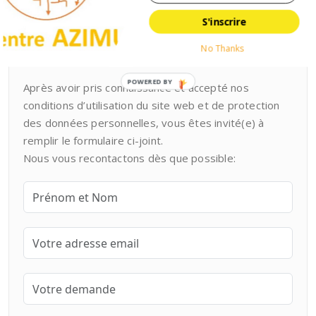
Notre formulaire de contact
S'inscrire
pour toute question non
urgente
No Thanks
POWERED BY
Après avoir pris connaissance et accepté nos
conditions d’utilisation du site web et de protection
des données personnelles, vous êtes invité(e) à
remplir le formulaire ci-joint.
Nous vous recontactons dès que possible: