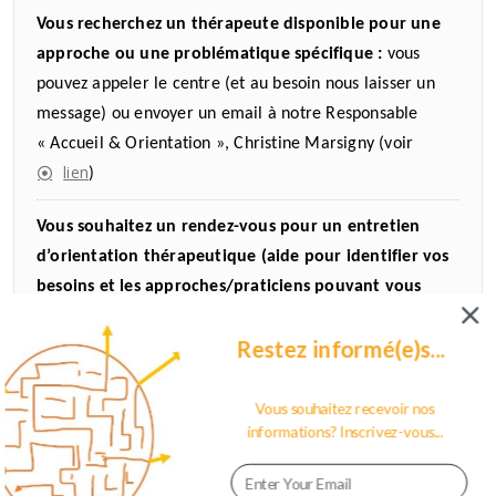
Vous recherchez un thérapeute disponible pour une
approche ou une problématique spécifique :
vous
pouvez appeler le centre (et au besoin nous laisser un
message) ou envoyer un email à notre Responsable
« Accueil & Orientation », Christine Marsigny (voir
lien
)
Vous souhaitez un rendez-vous pour un entretien
d’orientation thérapeutique (aide pour identifier vos
besoins et les approches/praticiens pouvant vous
accompagner au mieux):
vous pouvez prendre rendez-
Restez informé(e)s...
vous avec Christine Marsigny (possibilité de prise de rdv
coordonnées
en ligne) voir les
Vous souhaitez recevoir nos
informations? Inscrivez-vous...