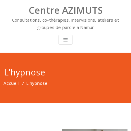
Skip
Centre AZIMUTS
to
content
Consultations, co-thérapies, intervisions, ateliers et
groupes de parole à Namur
L’hypnose
Accueil
/
L’hypnose