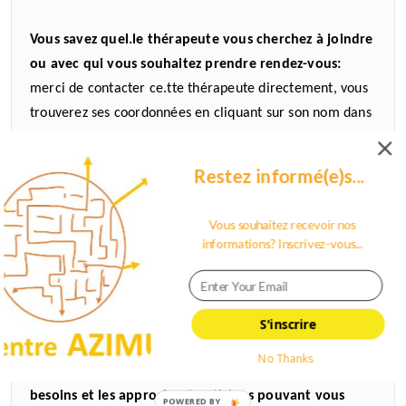
Vous savez quel.le thérapeute vous cherchez à joindre
ou avec qui vous souhaitez prendre rendez-vous:
merci de contacter ce.tte thérapeute directement, vous
trouverez ses coordonnées en cliquant sur son nom dans
liste
cette
Restez informé(e)s...
Vous recherchez un thérapeute disponible pour une
approche ou une problématique spécifique :
vous
Vous souhaitez recevoir nos
pouvez appeler le centre (et au besoin nous laisser un
informations? Inscrivez-vous...
message) ou envoyer un email à notre Responsable
« Accueil & Orientation », Christine Marsigny (voir
lien
)
S'inscrire
Vous souhaitez un rendez-vous pour un entretien
No Thanks
d’orientation thérapeutique (aide pour identifier vos
besoins et les approches/praticiens pouvant vous