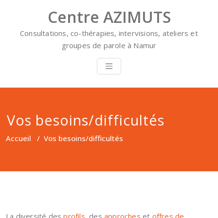
Skip
Centre AZIMUTS
to
content
Consultations, co-thérapies, intervisions, ateliers et
groupes de parole à Namur
Vos besoins/difficultés
Accueil
/
Vos besoins/difficultés
La diversité des
profils
, des
approches
et
offres de