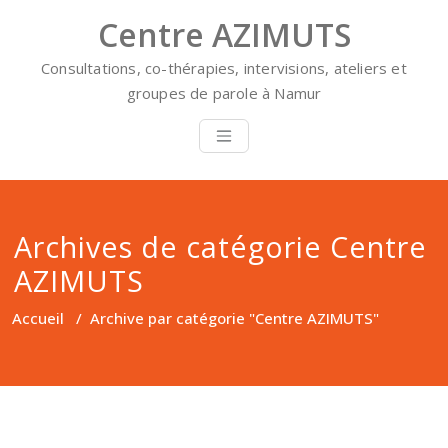
Skip
Centre AZIMUTS
to
content
Consultations, co-thérapies, intervisions, ateliers et
groupes de parole à Namur
Archives de catégorie Centre
AZIMUTS
Accueil
/
Archive par catégorie "Centre AZIMUTS"