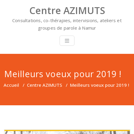
Skip
Centre AZIMUTS
to
content
Consultations, co-thérapies, intervisions, ateliers et
groupes de parole à Namur
Meilleurs voeux pour 2019 !
Accueil
/
Centre AZIMUTS
/
Meilleurs voeux pour 2019 !