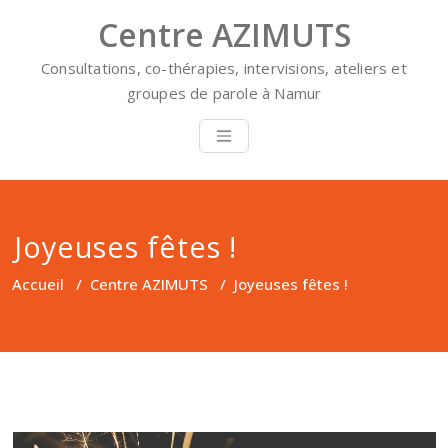
Skip
Centre AZIMUTS
to
content
Consultations, co-thérapies, intervisions, ateliers et
groupes de parole à Namur
Joyeuses fêtes !
Accueil
/
Centre AZIMUTS
/
Joyeuses fêtes !