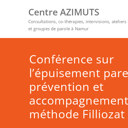
Skip
Centre AZIMUTS
to
content
Consultations, co-thérapies, intervisions, ateliers
et groupes de parole à Namur
Conférence sur
l’épuisement pare
prévention et
accompagnement 
méthode Filliozat