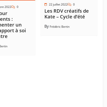
22 juillet 2022
0
bre 2022
0
Les RDV créatifs de
our
Kate – Cycle d’été
ents :
menter un
By
Frédéric Bertin
apport à soi
utre
Bertin