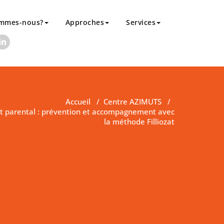
ommes-nous?
Approches
Services
Accueil
/
Centre AZIMUTS
/
nt parental : prévention et accompagnement avec
la méthode Filliozat