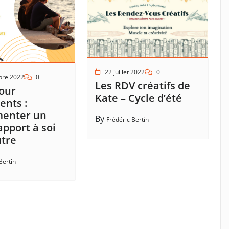
22 juillet 2022
0
bre 2022
0
Les RDV créatifs de
our
Kate – Cycle d’été
ents :
menter un
By
Frédéric Bertin
apport à soi
utre
Bertin