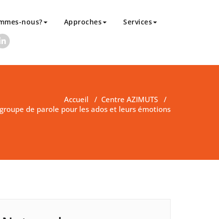
ommes-nous?
Approches
Services
Accueil
/
Centre AZIMUTS
/
groupe de parole pour les ados et leurs émotions