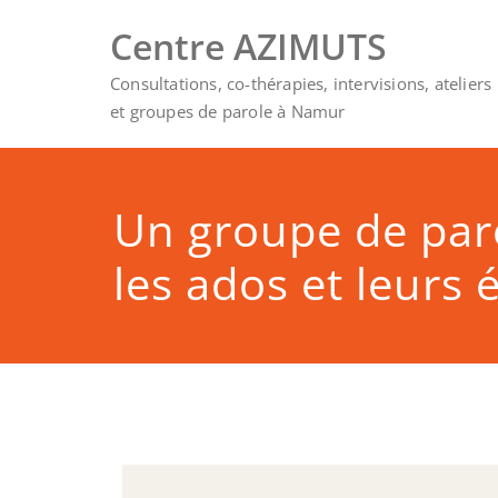
Skip
Centre AZIMUTS
to
content
Consultations, co-thérapies, intervisions, ateliers
et groupes de parole à Namur
Un groupe de par
les ados et leurs