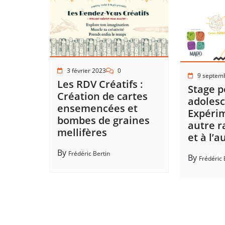
3 février 2023
0
9 septem
Les RDV Créatifs :
Stage p
Création de cartes
adolesc
ensemencées et
Expéri
bombes de graines
autre r
mellifères
et à l’a
By
Frédéric Bertin
By
Frédéric 