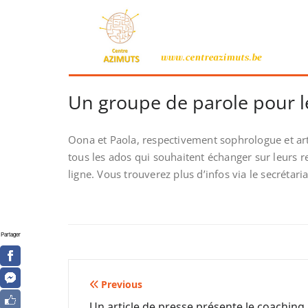
Un groupe de parole pour l
Oona et Paola, respectivement sophrologue et ar
tous les ados qui souhaitent échanger sur leurs r
ligne. Vous trouverez plus d’infos via le secrétaria
Partager
Navigation
Previous
Un article de presse présente le coaching