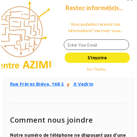
22 juillet 2022
0
Restez informé(e)s...
Les RDV créatifs de Kate – Cycle d’été
By
Vous souhaitez recevoir nos
Frédéric Bertin
informations? Inscrivez-vous...
S'inscrire
Notre adresse :
No Thanks
Rue Frères Biéva, 168 à 5020 Vedrin
Comment nous joindre
Notre numéro de téléphone ne disposant pas d’une