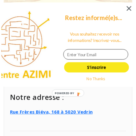
Restez informé(e)s...
22 juillet 2022
0
Vous souhaitez recevoir nos
Les RDV créatifs de Kate – Cycle d’été
informations? Inscrivez-vous...
By
Frédéric Bertin
S'inscrire
No Thanks
POWERED
Notre adresse :
BY
Rue Frères Biéva, 168 à 5020 Vedrin