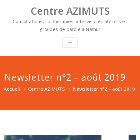
Skip
Centre AZIMUTS
to
content
Consultations, co-thérapies, intervisions, ateliers et
groupes de parole à Namur
Newsletter n°2 – août 2019
Accueil
/
Centre AZIMUTS
/
Newsletter n°2 – août 2019