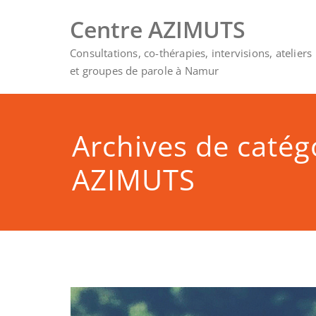
Skip
Centre AZIMUTS
to
content
Consultations, co-thérapies, intervisions, ateliers
et groupes de parole à Namur
Archives de catég
AZIMUTS