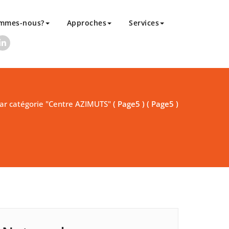
ommes-nous?
Approches
Services
par catégorie "Centre AZIMUTS"
( Page5 ) ( Page5 )