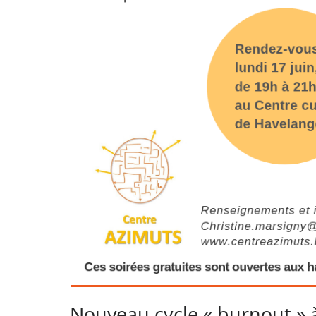
Nouveau cycle « burnout » 