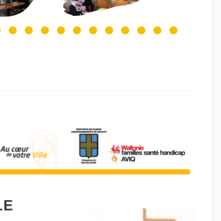
Restez informé(e)s...
Vous souhaitez recevoir nos
informations? Inscrivez-vous...